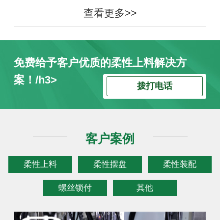
查看更多>>
免费给予客户优质的柔性上料解决方
案！/h3>
拨打电话
客户案例
柔性上料
柔性摆盘
柔性装配
螺丝锁付
其他