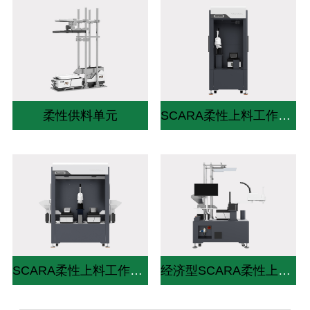
柔性供料单元
SCARA柔性上料工作站（单振盘）
SCARA柔性上料工作站(二~四振盘)
经济型SCARA柔性上料工作站