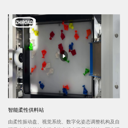
智能柔性供料站
智
及自
由柔性振动盘、视觉系统、数字化姿态调整机构及自
由