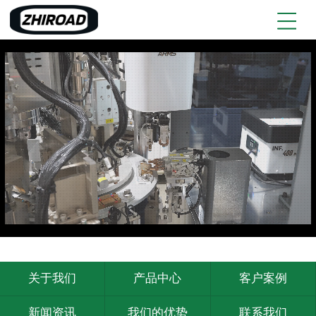
关于我们
产品中心
客户案例
新闻资讯
我们的优势
联系我们