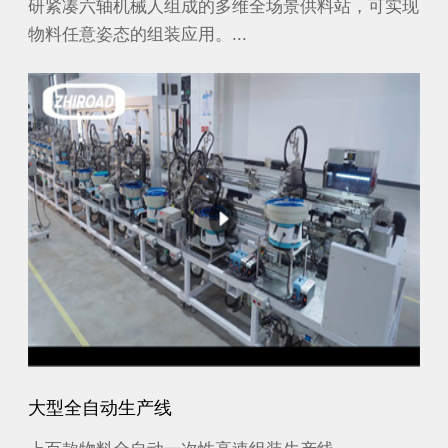
实现
研紧凑六轴机械人组成的多维全场景供料站，可实现
研
物料任意姿态的组装应用。...
物
大型全自动生产线
大