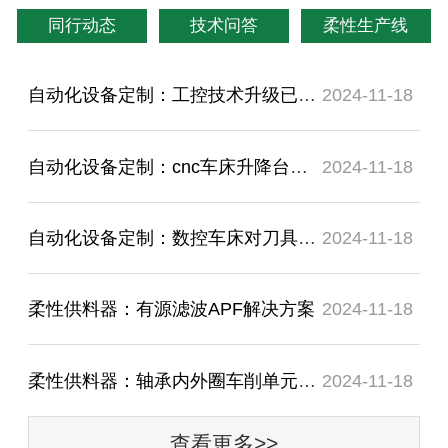
同行动态
技术问答
柔性生产线
自动化设备定制：工控技术升级已是大势
2024-11-18
自动化设备定制：cnc车床升降台垂直移动
2024-11-18
自动化设备定制：数控车床对刀具的要求
2024-11-18
柔性供料器：有源滤波APF解决方案
2024-11-18
柔性供料器：轴承内外圈车削单元的自动
2024-11-18
查看更多>>