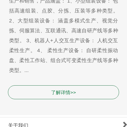
生产和销售，产品涵盖： 1、小型组装设备： 包
括高速组装、点胶、分拣、压装等多种类型。
2、大型组装设备： 涵盖多模式生产、视觉分
拣、伺服算法、互联通讯、高速自研产线等多种
类型。 3、机器人+人交互生产设备： 人机交互
柔性生产。 4、 柔性生产设备： 自研柔性振动
盘、柔性工作站、组合式可变柔性生产线等多种
类型。...
了解详情>>
关于我们