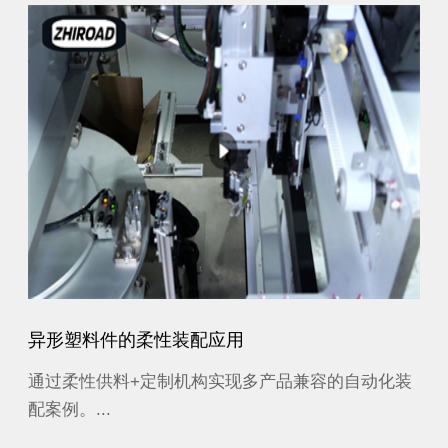
异形塑料件的柔性装配应用
异
化装
通过柔性供料+定制机构实现多产品兼容的自动化装
通
配案例。...
配案